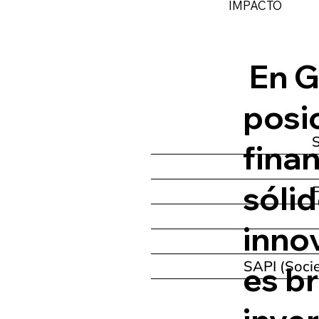
IMPACTO
En G
posi
S
fina
sóli
F
inno
SAPI (
es b