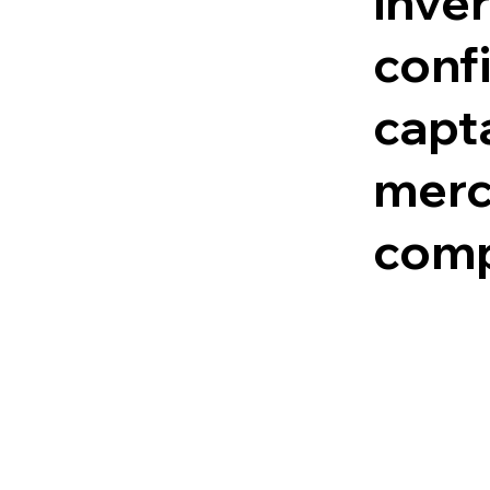
inver
confi
capta
merc
comp