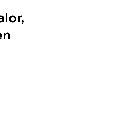
lor,
en